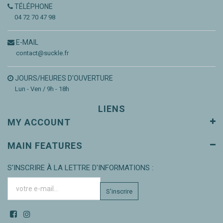
TÉLÉPHONE
04 72 70 47 98
E-MAIL
contact@suckle.fr
JOURS/HEURES D'OUVERTURE
Lun - Ven / 9h - 18h
LIENS
MY ACCOUNT
MAIN FEATURES
S'INSCRIRE À LA LETTRE D'INFORMATIONS :
S'inscrire