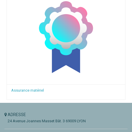
Assurance matériel
ADRESSE
24 Avenue Joannes Masset
Bât. 3
69009 LYON