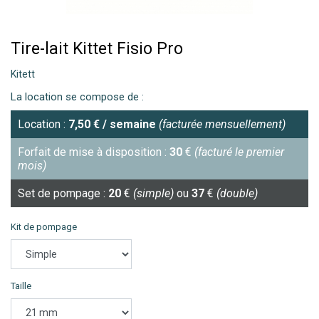
Tire-lait Kittet Fisio Pro
Kitett
La location se compose de :
Location :
7,50
€
/ semaine
(facturée mensuellement)
Forfait de mise à disposition :
30
€
(facturé le premier
mois)
Set de pompage :
20
€
(simple)
ou
37
€
(double)
Kit de pompage
Taille