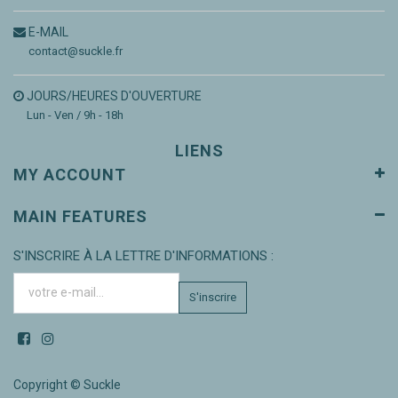
E-MAIL
contact@suckle.fr
JOURS/HEURES D'OUVERTURE
Lun - Ven / 9h - 18h
LIENS
MY ACCOUNT
MAIN FEATURES
S'INSCRIRE À LA LETTRE D'INFORMATIONS :
S'inscrire
Copyright ©
Suckle