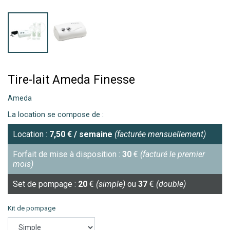
Tire-lait Ameda Finesse
Ameda
La location se compose de :
Location :
7,50
€
/ semaine
(facturée mensuellement)
Forfait de mise à disposition :
30
€
(facturé le premier
mois)
Set de pompage :
20
€
(simple)
ou
37
€
(double)
Kit de pompage