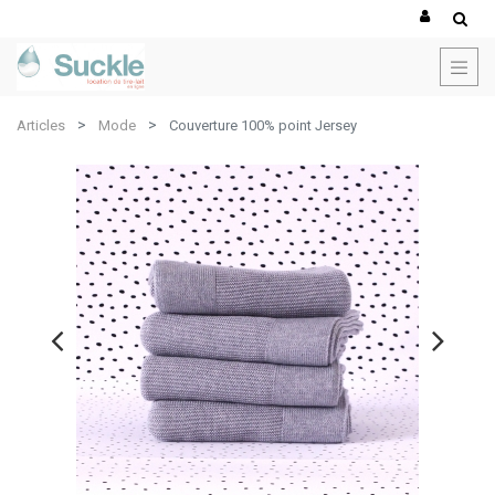
×
Erreur client Odoo
Articles
Mode
Couverture 100% point Jersey
Copiez l'erreur complète dans le presse-papier
Une erreur s'est produite
Utilisez le bouton Copier pour reporter cette erreur à votre
service de support.
Voir les détails
Ok