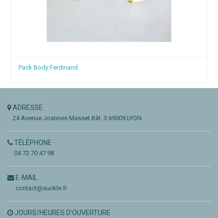
Pack Body Ferdinand
ADRESSE
24 Avenue Joannes Masset
Bât. 3
69009 LYON
TÉLÉPHONE
04 72 70 47 98
E-MAIL
contact@suckle.fr
JOURS/HEURES D'OUVERTURE