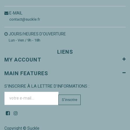
E-MAIL
contact@suckle.fr
JOURS/HEURES D'OUVERTURE
Lun - Ven / 9h - 18h
LIENS
MY ACCOUNT
MAIN FEATURES
S'INSCRIRE À LA LETTRE D'INFORMATIONS :
S'inscrire
Copyright ©
Suckle