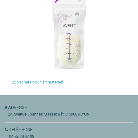
25 Sachets pour lait maternel
ADRESSE
24 Avenue Joannes Masset
Bât. 3
69009 LYON
TÉLÉPHONE
04 72 70 47 98